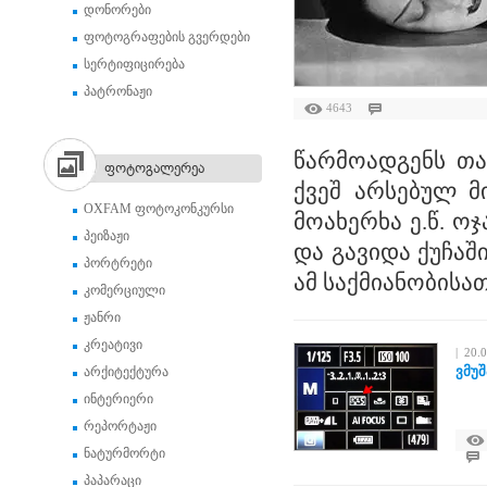
დონორები
ფოტოგრაფების გვერდები
სერტიფიცირება
პატრონაჟი
4643
წარმოადგენს თ
ფოტოგალერეა
ქვეშ არსებულ მი
OXFAM ფოტოკონკურსი
მოახერხა ე.წ. ო
პეიზაჟი
და გავიდა ქუჩაშ
პორტრეტი
ამ საქმიანობისათვ
კომერციული
ჟანრი
კრეატივი
| 20.
ვმუშ
არქიტექტურა
ინტერიერი
რეპორტაჟი
ნატურმორტი
პაპარაცი