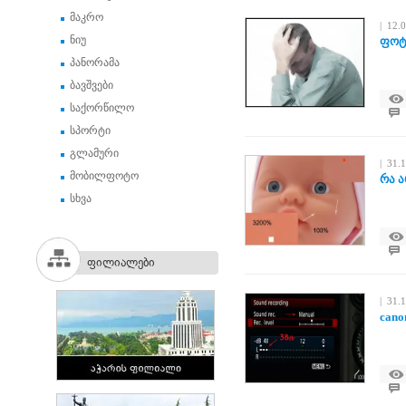
მაკრო
| 12.
ნიუ
ფოტ
პანორამა
ბავშვები
საქორწილო
სპორტი
გლამური
| 31.
მობილფოტო
რა 
სხვა
ფილიალები
| 31.
cano