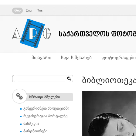
Geo
Eng
Rus
საქართველოს ფოტოგ
მთავარი
სფა-ს შესახებ
ფოტოგრაფები
ბიბლიოთეკ
სწრაფი ბმულები
გაწევრიანება ასოციაციაში
რეგისტრაცია პორტალზე
მასმედია
პარტნიორები