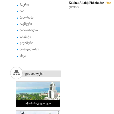
Kakha (Akaki) Pkhakadze
მაკრო
guramex
ნიუ
პანორამა
ბავშვები
საქორწილო
სპორტი
გლამური
მობილფოტო
სხვა
ფილიალები