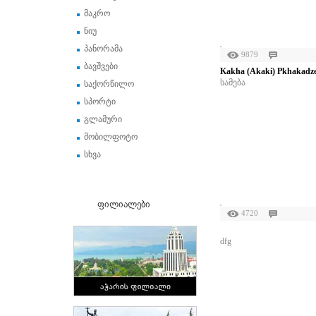
მაკრო
ნიუ
პანორამა
9879
ბავშვები
Kakha (Akaki) Pkhakadz
სამება
საქორწილო
სპორტი
გლამური
მობილფოტო
სხვა
ფილიალები
4720
dfg