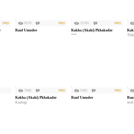
9579
15781
e
Rauf Umudov
Kakha (Akaki) Pkhakadze
Kak
***
Tbili
7696
5583
Kakha (Akaki) Pkhakadze
Rauf Umudov
Rau
Kazbegi
мой