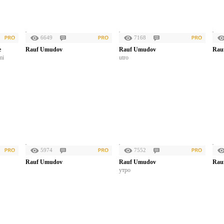
6649
7168
e
Rauf Umudov
Rauf Umudov
Rau
mi
utro
5974
7552
Rauf Umudov
Rauf Umudov
Rau
утро