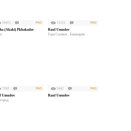
10421
11121
ha (Akaki) Pkhakadze
Rauf Umudov
si
Гора Салават , Башкирия
7102
5442
f Umudov
Rauf Umudov
 город