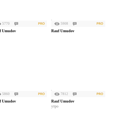
5770
5908
f Umudov
Rauf Umudov
5860
7812
f Umudov
Rauf Umudov
утро