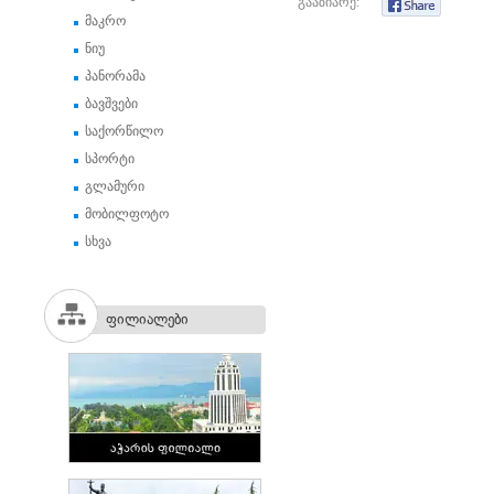
გააზიარე:
მაკრო
ნიუ
პანორამა
ბავშვები
საქორწილო
სპორტი
გლამური
მობილფოტო
სხვა
ფილიალები