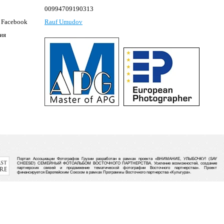
00994709190313
 Facebook
Rauf Umudov
ия
Портал Ассоциации Фотографов Грузии разработан в рамках проекта «ВНИМАНИЕ, УЛЫБОЧКУ! (SAY
CHEESE!) СЕМЕЙНЫЙ ФОТОАЛЬБОМ ВОСТОЧНОГО ПАРТНЕРСТВА. Усиление возможностей, создание
партнерских связей и продвижение тематической фотографии Восточного партнерства». Проект
финансируется Европейским Союзом в рамках Программы Восточного партнерства «Культура».